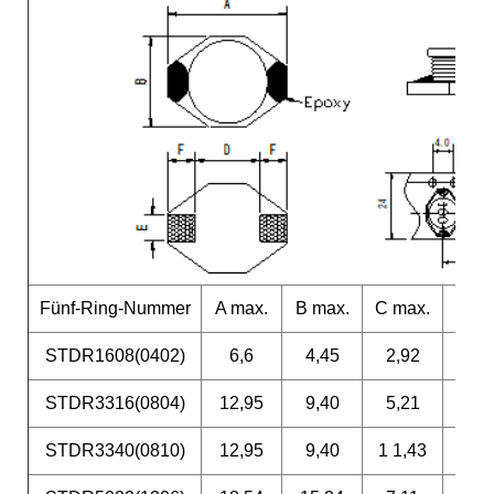
Fünf-Ring-Nummer
A max.
B max.
C max.
D
STDR1608(0402)
6,6
4,45
2,92
4,3
STDR3316(0804)
12,95
9,40
5,21
7,6
STDR3340(0810)
12,95
9,40
1
1,43
7,6