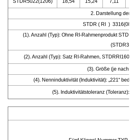
STDR5022(1206)
18,54
15,24
7,11
12,
2. Darstellung der fü
STDR ( RI ) 3316(
(1). Anzahl (Typ): Ohne RI-Rahmenprodukt STDR
(STDR3316(
(2). Anzahl (Typ): Satz RI-Rahmen, STDRRI1608(
(3). Größe (je nach Grö
(4). Nenninduktivität (Induktivität): „221“ bedeut
(5). Induktivitätstoleranz (Toleranz): „M
: