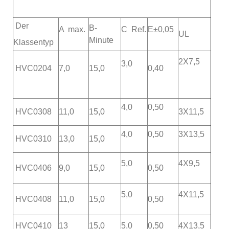
Der
B-
A max.
C Ref.
E±0,05
UL
Minute
Klassentyp
2X7,5
3,0
HVC0204
7,0
15,0
0,40
4,0
0,50
HVC0308
11,0
15,0
3X11,5
4,0
0,50
3X13,5
HVC0310
13,0
15,0
5,0
4X9,5
HVC0406
9,0
15,0
0,50
5,0
4X11,5
HVC0408
11,0
15,0
0,50
HVC0410
13
15,0
5,0
0,50
4X13,5