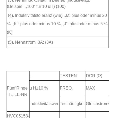
(3). Nenninduktivität im Betrieb (Induktivität):
(Beispiel: „100“ für 10 uH) (100)
(4). Induktivitätstoleranz (wie): „M: plus oder minus 20
%, „K“: plus oder minus 10 %, „J“: plus oder minus 5 %
(K)
(5). Nennstrom: 3A: (3A)
L
TESTEN
DCR (Ω)
Fünf Ringe
u H±10 %
FREQ.
MAX
TEILE-NR.
Induktivitätswert
Testhäufigkeit
Gleichstromwide
HVC05153-