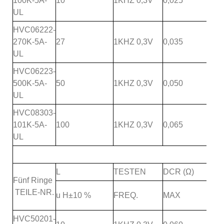
100K-5A-
10
1KHZ 0,3V
0,025
UL
HVC06222-
270K-5A-
27
1KHZ 0,3V
0,035
UL
HVC06223-
500K-5A-
50
1KHZ 0,3V
0,050
UL
HVC08303-
101K-5A-
100
1KHZ 0,3V
0,065
UL
L
TESTEN
DCR (Ω)
Fünf Ringe
TEILE-NR.
u H±10 %
FREQ.
MAX
HVC50201-