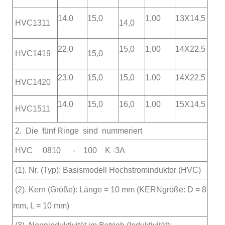
14,0
15,0
1,00
13X14,5
HVC1311
14,0
22,0
15,0
1,00
14X22,5
HVC1419
15,0
23,0
15,0
15,0
1,00
14X22,5
HVC1420
14,0
15,0
16,0
1,00
15X14,5
HVC1511
2. Die fünf Ringe sind nummeriert
HVC 0810 - 100 K -3A
(1). Nr. (Typ): Basismodell Hochstrominduktor (HVC)
(2). Kern (Größe): Länge = 10 mm (KERNgröße: D = 8
mm, L = 10 mm)